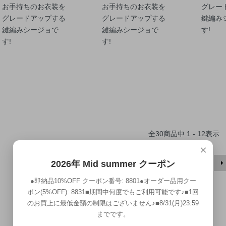
お手持ちのお衣装を
お手持ちのお衣装を
グレー
グレードアップする
グレードアップする
鍵編み
鍵編みシージョで
鍵編みシージョで
す!
す!
す!
全
30
商品中
1 - 12
表示
×
1
2
3
2026年 Mid summer クーポン
●即納品10%OFF クーポン番号: 8801●オーダー品用クー
ポン(5%OFF): 8831■期間中何度でもご利用可能です♪■1回
のお買上に最低金額の制限はございません♪■8/31(月)23:59
までです。