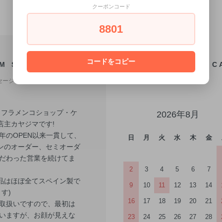
クーポンコード
8801
コードをコピー
M STAFF
C
セージ
! フラメンコショップ・ケ
2026年8月
店主カヤジマです!
6年のOPEN以来一貫して、
日
月
火
水
木
金
ンのオーダー、セミオーダ
こだわった営業を続けてま
。
2
3
4
5
6
7
品はほぼ全てスペイン製で
9
10
11
12
13
14
す)
16
17
18
19
20
21
取扱いですので、最初は
いますが、お顔が見えな
23
24
25
26
27
28