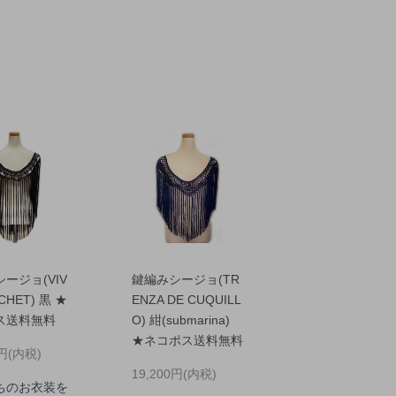
ージョ(VIV
鍵編みシージョ(TR
CHET) 黒 ★
ENZA DE CUQUILL
ス送料無料
O) 紺(submarina)
★ネコポス送料無料
0円(内税)
19,200円(内税)
ちのお衣装を