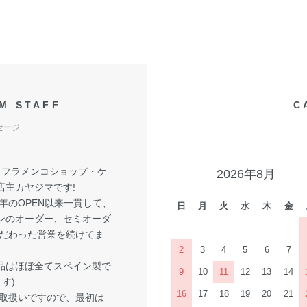
M STAFF
C
セージ
! フラメンコショップ・ケ
2026年8月
店主カヤジマです!
6年のOPEN以来一貫して、
日
月
火
水
木
金
ンのオーダー、セミオーダ
こだわった営業を続けてま
。
2
3
4
5
6
7
品はほぼ全てスペイン製で
9
10
11
12
13
14
す)
16
17
18
19
20
21
取扱いですので、最初は