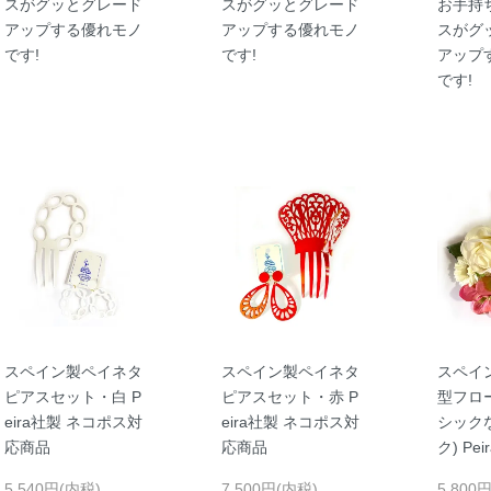
スがグッとグレード
スがグッとグレード
お手持
アップする優れモノ
アップする優れモノ
スがグ
です!
です!
アップ
です!
スペイン製ペイネタ
スペイン製ペイネタ
スペイ
ピアスセット・白 P
ピアスセット・赤 P
型フロー
eira社製 ネコポス対
eira社製 ネコポス対
シック
応商品
応商品
ク) Pe
5,540円(内税)
7,500円(内税)
5,800