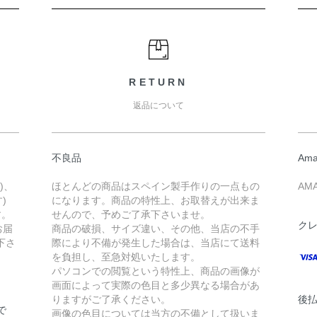
RETURN
返品について
不良品
Ama
)、
ほとんどの商品はスペイン製手作りの一点もの
AM
)
になります。商品の特性上、お取替えが出来ま
す。
せんので、予めご了承下さいませ。
ク
お届
商品の破損、サイズ違い、その他、当店の不手
下さ
際により不備が発生した場合は、当店にて送料
を負担し、至急対処いたします。
パソコンでの閲覧という特性上、商品の画像が
画面によって実際の色目と多少異なる場合があ
りますがご了承ください。
後払
で
画像の色目については当方の不備として扱いま