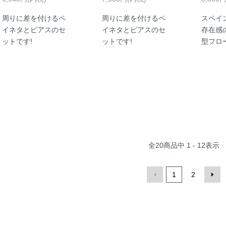
周りに差を付けるペ
周りに差を付けるペ
スペイ
イネタとピアスのセ
イネタとピアスのセ
存在感
ットです!
ットです!
型フロ
全
20
商品中
1 - 12
表示
1
2