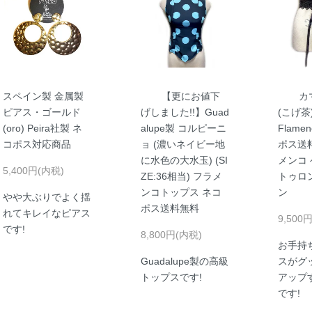
スペイン製 金属製
【更にお値下
カ
ピアス・ゴールド
げしました!!】Guad
(こげ茶) 
(oro) Peira社製 ネ
alupe製 コルピーニ
Flame
コポス対応商品
ョ (濃いネイビー地
ポス送
に水色の大水玉) (SI
メンコ 
5,400円(内税)
ZE:36相当) フラメ
トゥロ
ンコトップス ネコ
ン
やや大ぶりでよく揺
ポス送料無料
れてキレイなピアス
9,500
です!
8,800円(内税)
お手持
Guadalupe製の高級
スがグ
トップスです!
アップ
です!