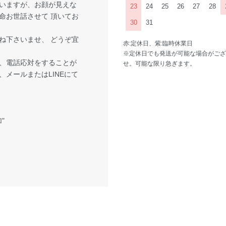
いますが、お顔が見えな
23
24
25
26
27
28
命お世話させて 頂いてお
30
31
ね下さいませ、 どうぞ宜
赤:定休日、紫:臨時休業日
※定休日でも発送が可能な場合がござ
、電話応対をすることが
せ。可能な限り急ぎます。
メールまたはLINEにて
"