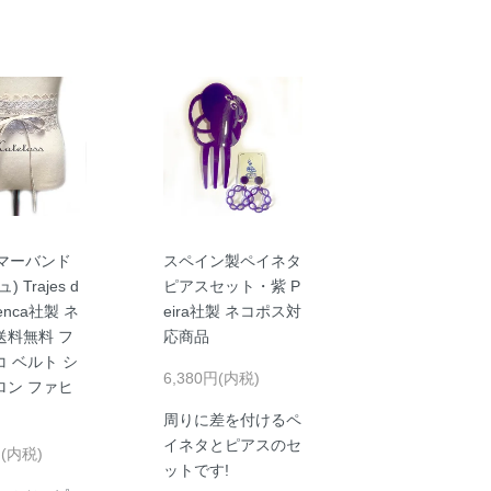
マーバンド
スペイン製ペイネタ
 Trajes d
ピアスセット・紫 P
menca社製 ネ
eira社製 ネコポス対
送料無料 フ
応商品
 ベルト シ
6,380円(内税)
ロン ファヒ
周りに差を付けるペ
イネタとピアスのセ
円(内税)
ットです!