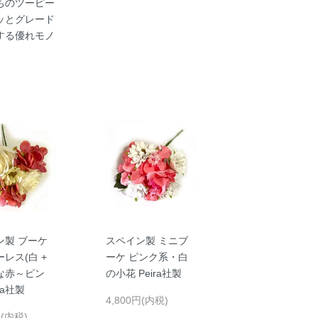
ちのツーピー
ッとグレード
する優れモノ
ン製 ブーケ
スペイン製 ミニブ
レス(白 +
ーケ ピンク系・白
な赤～ピン
の小花 Peira社製
ira社製
4,800円(内税)
円(内税)