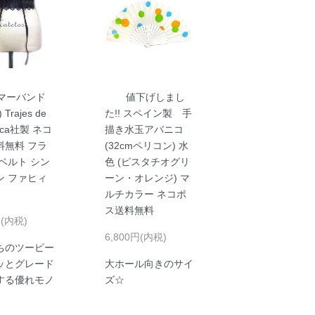
マーバンド
値下げしまし
Trajes de
た!! スペイン製 手
nca社製 ネコ
描き水玉アバニコ
料無料 フラ
(32cmペリコン) 水
ベルト シン
色 (ピスタチオグリ
ン ファヒィ
ーン・オレンジ) マ
ルチカラー ネコポ
ス送料無料
円(内税)
6,800円(内税)
ちのツーピー
ッとグレード
大ホール向きのサイ
する優れモノ
ズ☆