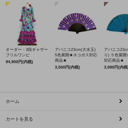
オーダー・3段ギャザー
アバニコ23cm(大水玉)
アバニコ23c
フリルワンピ
5色展開★ネコポス対応
り) ５色展
商品★
対応商品★
94,900円(内税)
3,500円(内税)
3,080円(内税
ホーム
カートを見る