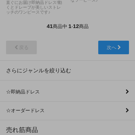
なツーピース♪
直ぐにお届け即納品ドレス!動
くとドレープが美しいストレ
ッチのワンピースです♪
41
1
12
商品中
-
商品
戻る
次へ
さらにジャンルを絞り込む
☆即納品ドレス
☆オーダードレス
売れ筋商品