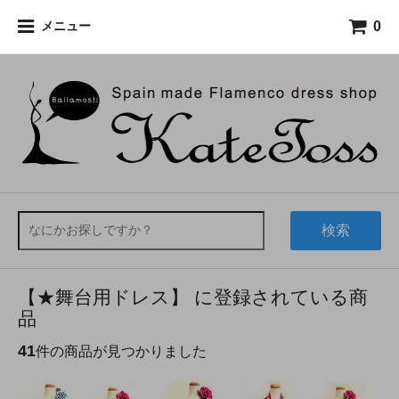
0
メニュー
検索
【★舞台用ドレス】 に登録されている商
品
41
件の商品が見つかりました