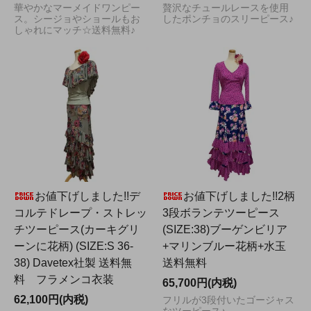
華やかなマーメイドワンピー
贅沢なチュールレースを使用
ス。シージョやショールもお
したポンチョのスリーピース♪
しゃれにマッチ☆送料無料♪
お値下げしました!!デ
お値下げしました!!2柄
コルテドレープ・ストレッ
3段ボランテツーピース
チツーピース(カーキグリ
(SIZE:38)ブーゲンビリア
ーンに花柄) (SIZE:S 36-
+マリンブルー花柄+水玉
38) Davetex社製 送料無
送料無料
料 フラメンコ衣装
65,700円(内税)
62,100円(内税)
フリルが3段付いたゴージャス