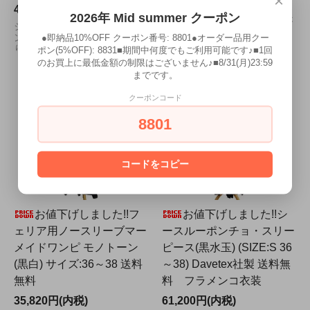
×
43,200円(内税)
シンプルなワンボランテのワ
2026年 Mid summer クーポン
ンピース♪ファルダがよく広が
シンプルなワンボランテのワ
ります。送料無料。
●即納品10%OFF クーポン番号: 8801●オーダー品用クー
ンピース♪ファルダがよく広が
ります。送料無料。
ポン(5%OFF): 8831■期間中何度でもご利用可能です♪■1回
のお買上に最低金額の制限はございません♪■8/31(月)23:59
までです。
クーポンコード
8801
コードをコピー
お値下げしました!!フ
お値下げしました!!シ
ェリア用ノースリーブマー
ースルーポンチョ・スリー
メイドワンピ モノトーン
ピース(黒水玉) (SIZE:S 36
(黒白) サイズ:36～38 送料
～38) Davetex社製 送料無
無料
料 フラメンコ衣装
35,820円(内税)
61,200円(内税)