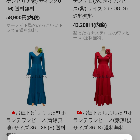
ゲンビリア紫) サイズ:40
ナステロ(かご型)ワンピー
(M) 送料無料
ス(紫) サイズ:36～38 (S)
送料無料
58,900円(内税)
43,200円(内税)
マーメイド型のかっこいいド
レス★送料無料。
凝ったカナステロ型のワンピ
ース♪送料無料。
お値下げしました!!1ボ
お値下げしました!!1ボ
ランテワンピース(青緑無
ランテワンピース(赤無地)
地) サイズ:36～38 (S) 送料
サイズ:36 (S) 送料無料
無料
43,200円(内税)