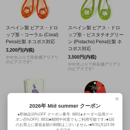
スペイン製 ピアス・ドロ
スペイン製 ピアス・ドロ
ップ形・コーラル (Coral)
ップ形・ピスタチオグリー
Peira社製 ネコポス対応
ン (Pistacho) Peira社製 ネ
コポス対応
3,200円(内税)
3,500円(内税)
やや大ぶりで存在感アリアリ
のピアスです!
やや大ぶりで存在感アリアリ
のピアスです!
×
2026年 Mid summer クーポン
●即納品10%OFF クーポン番号: 8801●オーダー品用クー
ポン(5%OFF): 8831■期間中何度でもご利用可能です♪■1回
のお買上に最低金額の制限はございません♪■8/31(月)23:59
までです。