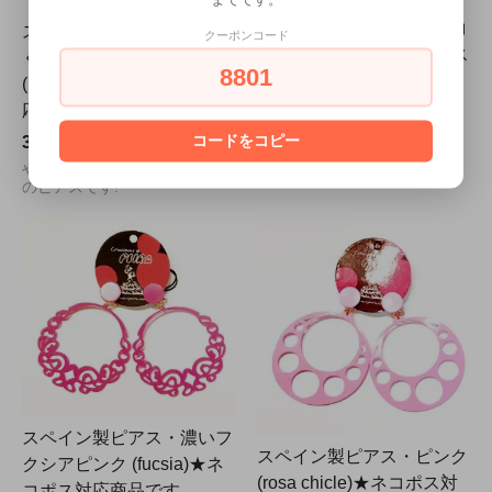
スペイン製ピアス・ターコ
スペイン製 ピアス・しず
クーポンコード
イズ (Turquesa)★ネコポス
く形・渋めのライラック色
8801
対応商品です。
(Lila) Peira社製 ネコポス対
応
4,200円(内税)
コードをコピー
大ぶりで存在感アリアリのピ
3,780円(内税)
アスです!
やや大ぶりで存在感アリアリ
のピアスです!
スペイン製ピアス・濃いフ
スペイン製ピアス・ピンク
クシアピンク (fucsia)★ネ
(rosa chicle)★ネコポス対
コポス対応商品です。