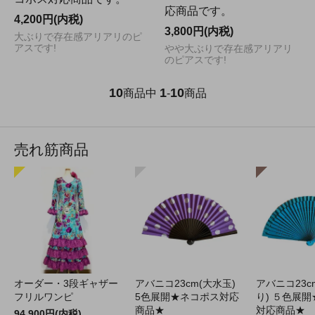
応商品です。
4,200円(内税)
3,800円(内税)
大ぶりで存在感アリアリのピ
アスです!
やや大ぶりで存在感アリアリ
のピアスです!
10
1
10
商品中
-
商品
売れ筋商品
オーダー・3段ギャザー
アバニコ23cm(大水玉)
アバニコ23c
フリルワンピ
5色展開★ネコポス対応
り) ５色展
商品★
対応商品★
94,900円(内税)