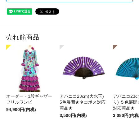
売れ筋商品
オーダー・3段ギャザー
アバニコ23cm(大水玉)
アバニコ23c
フリルワンピ
5色展開★ネコポス対応
り) ５色展
商品★
対応商品★
94,900円(内税)
3,500円(内税)
3,080円(内税