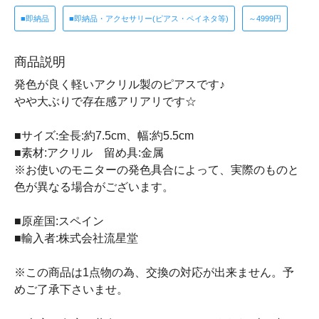
■即納品
■即納品・アクセサリー(ピアス・ペイネタ等)
～4999円
商品説明
発色が良く軽いアクリル製のピアスです♪
やや大ぶりで存在感アリアリです☆
■サイズ:全長:約7.5cm、幅:約5.5cm
■素材:アクリル 留め具:金属
※お使いのモニターの発色具合によって、実際のものと
色が異なる場合がございます。
■原産国:スペイン
■輸入者:株式会社流星堂
※この商品は1点物の為、交換の対応が出来ません。予
めご了承下さいませ。