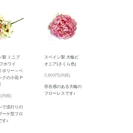
ン製 ミニブ
スペイン製 大輪ピ
オフホワイ
オニア(さくら色)
イボリー～ベ
3,800円(内税)
ンクの小花 P
製
存在感のある大輪の
フローレスです♪
円(内税)
ンで流行りの
ブーケ型フロ
です♪