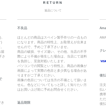
RETURN
返品について
不良品
Ama
)、
ほとんどの商品はスペイン製手作りの一点もの
AM
)
になります。商品の特性上、お取替えが出来ま
す。
せんので、予めご了承下さいませ。
ク
お届
商品の破損、サイズ違い、その他、当店の不手
下さ
際により不備が発生した場合は、当店にて送料
を負担し、至急対処いたします。
パソコンでの閲覧という特性上、商品の画像が
画面によって実際の色目と多少異なる場合があ
りますがご了承ください。
後払
で
画像の色目については当方の不備として扱いま
せん。色などについてもっと詳しく知りたい方
注
はお買い上げ前に予めお問合せください。
払
携
た
でき
返品期限
後