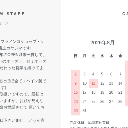
M STAFF
C
セージ
! フラメンコショップ・ケ
2026年8月
店主カヤジマです!
6年のOPEN以来一貫して、
日
月
火
水
木
金
ンのオーダー、セミオーダ
こだわった営業を続けてま
。
2
3
4
5
6
7
品はほぼ全てスペイン製で
9
10
11
12
13
14
す)
16
17
18
19
20
21
取扱いですので、最初は
いますが、お顔が見えな
23
24
25
26
27
28
命お世話させて 頂いてお
30
31
ね下さいませ、 どうぞ宜
赤:定休日、紫:臨時休業日