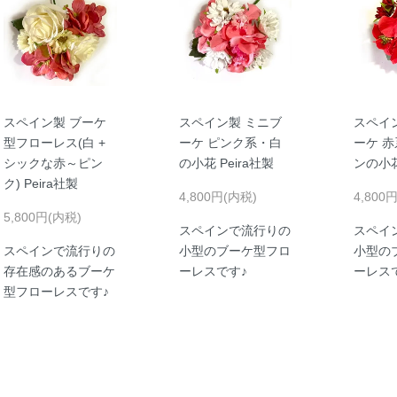
スペイン製 ブーケ
スペイン製 ミニブ
スペイ
型フローレス(白 +
ーケ ピンク系・白
ーケ 
シックな赤～ピン
の小花 Peira社製
ンの小花
ク) Peira社製
4,800円(内税)
4,800
5,800円(内税)
スペインで流行りの
スペイ
スペインで流行りの
小型のブーケ型フロ
小型の
存在感のあるブーケ
ーレスです♪
ーレス
型フローレスです♪