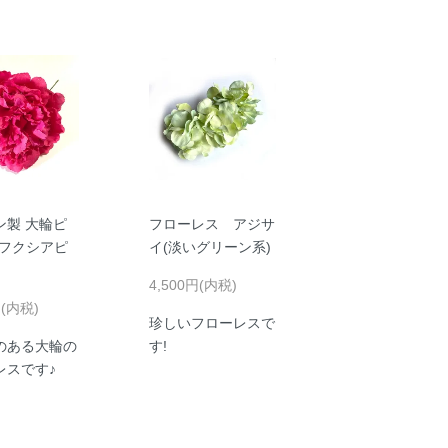
ン製 大輪ピ
フローレス アジサ
(フクシアピ
イ(淡いグリーン系)
4,500円(内税)
円(内税)
珍しいフローレスで
のある大輪の
す!
レスです♪