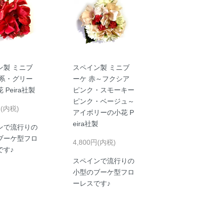
ン製 ミニブ
スペイン製 ミニブ
赤系・グリー
ーケ 赤～フクシア
 Peira社製
ピンク・スモーキー
ピンク・ベージュ～
円(内税)
アイボリーの小花 P
eira社製
ンで流行りの
ブーケ型フロ
4,800円(内税)
です♪
スペインで流行りの
小型のブーケ型フロ
ーレスです♪