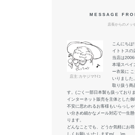
MESSAGE FRO
店長からのメッ
こんにちは
イトトスの
当店は200
本場スペイ
ー衣装に 
店主:カヤジマｹｲｺ
いりました
取り扱う商
す。(ごく一部日本製も扱っておりま
インターネット販売を主体とした御
不安に思われるお客様もいらっしゃ
い分きめ細かなメール対応で一生懸
ります。
どんなことでも、どうか気軽にお尋
しくお願いいたしますm(_ _)m