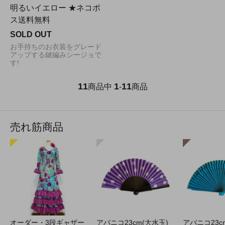
明るいイエロー ★ネコポ
ス送料無料
SOLD OUT
お手持ちのお衣装をグレード
アップする鍵編みシージョで
す!
11
1
11
商品中
-
商品
売れ筋商品
オーダー・3段ギャザー
アバニコ23cm(大水玉)
アバニコ23c