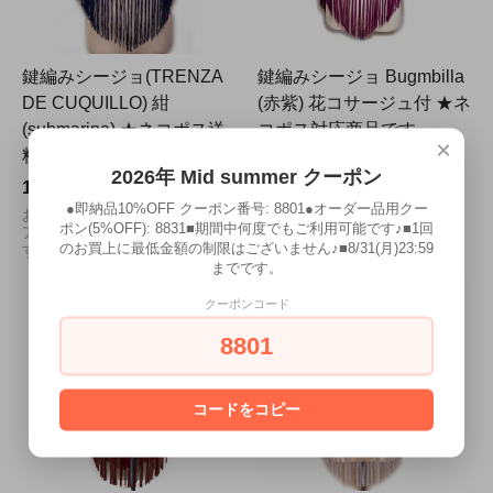
鍵編みシージョ(TRENZA
鍵編みシージョ Bugmbilla
DE CUQUILLO) 紺
(赤紫) 花コサージュ付 ★ネ
(submarina) ★ネコポス送
コポス対応商品です
×
料無料
SOLD OUT
2026年 Mid summer クーポン
19,200円(内税)
お手持ちのお衣装をグレード
アップする鍵編みシージョで
●即納品10%OFF クーポン番号: 8801●オーダー品用クー
お手持ちのお衣装をグレード
す
ポン(5%OFF): 8831■期間中何度でもご利用可能です♪■1回
アップする鍵編みシージョで
のお買上に最低金額の制限はございません♪■8/31(月)23:59
す!
までです。
クーポンコード
8801
コードをコピー