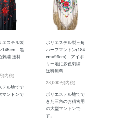
リエステル製
ポリエステル製三角
145cm 黒
ハーフマントン(184
色刺繍 送料
cm×96cm) アイボ
リー地に多色刺繍
送料無料
0円(内税)
28,000円(内税)
ステル地でで
大マントンで
ポリエステル地でで
きた三角のお稽古用
の大型マントンで
す。