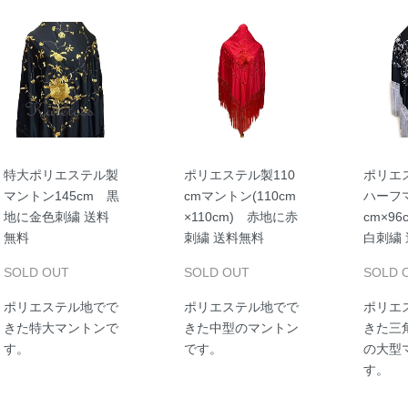
特大ポリエステル製
ポリエステル製110
ポリエ
マントン145cm 黒
cmマントン(110cm
ハーフマ
地に金色刺繍 送料
×110cm) 赤地に赤
cm×9
無料
刺繍 送料無料
白刺繍
SOLD OUT
SOLD OUT
SOLD 
ポリエステル地でで
ポリエステル地でで
ポリエ
きた特大マントンで
きた中型のマントン
きた三
す。
です。
の大型
す。