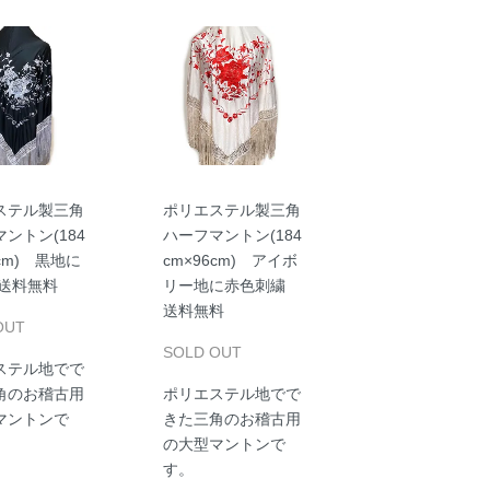
ステル製三角
ポリエステル製三角
ントン(184
ハーフマントン(184
6cm) 黒地に
cm×96cm) アイボ
 送料無料
リー地に赤色刺繍
送料無料
OUT
SOLD OUT
ステル地でで
角のお稽古用
ポリエステル地でで
マントンで
きた三角のお稽古用
の大型マントンで
す。