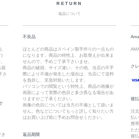
RETURN
返品について
不良品
Ama
)、
ほとんどの商品はスペイン製手作りの一点もの
AM
)
になります。商品の特性上、お取替えが出来ま
す。
せんので、予めご了承下さいませ。
ク
お届
商品の破損、サイズ違い、その他、当店の不手
下さ
際により不備が発生した場合は、当店にて送料
を負担し、至急対処いたします。
パソコンでの閲覧という特性上、商品の画像が
画面によって実際の色目と多少異なる場合があ
りますがご了承ください。
後払
で
画像の色目については当方の不備として扱いま
せん。色などについてもっと詳しく知りたい方
注
はお買い上げ前に予めお問合せください。
払
携
た
でき
返品期限
後