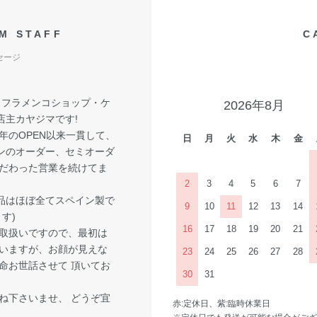
M STAFF
C
セージ
! フラメンコショップ・ケ
2026年8月
店主カヤジマです!
6年のOPEN以来一貫して、
日
月
火
水
木
金
ンのオーダー、セミオーダ
こだわった営業を続けてま
。
2
3
4
5
6
7
品はほぼ全てスペイン製で
9
10
11
12
13
14
す)
16
17
18
19
20
21
取扱いですので、最初は
いますが、お顔が見えな
23
24
25
26
27
28
命お世話させて 頂いてお
30
31
ね下さいませ、 どうぞ宜
赤:定休日、紫:臨時休業日