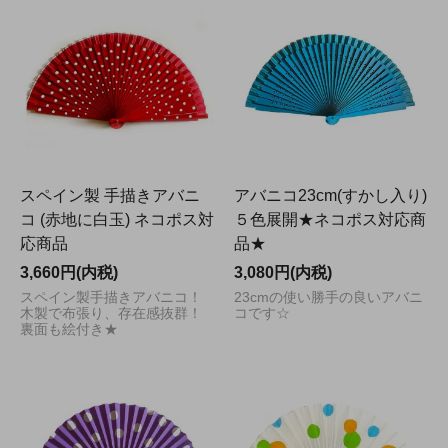
スペイン製 手描きアバニ
アバニコ23cm(すかし入り)
コ (赤地に白玉) ネコポス対
５色展開★ネコポス対応商
応商品
品★
3,660円(内税)
3,080円(内税)
スペイン製手描きアバニコ！
23cmの使い勝手の良いアバニ
木製で布張り、存在感抜群！
コです☆
裏面も絵付き★