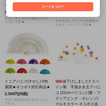
セミ・ペリコン27cm(白)
ペリコン31cm(グリーン)
コードをコピー
★ネコポス対応商品です。
4,600円(内税)
4,200円(内税)
大きいサイズの片面張りのペ
やや大きいサイズの片面張り
リコンです★
のセミ・ペリコンです★
ミニアバニコ(すかし) 8色
値下げしました!! スペ
展開★ネコポス対応商品★
イン製 手描き水玉アバニ
コ (32cmペリコン) (紫・フ
2,300円(内税)
クシアピンク・オレンジ)
サロン向きの小さなアバニコ
です☆
マルチカラー ネコポス送