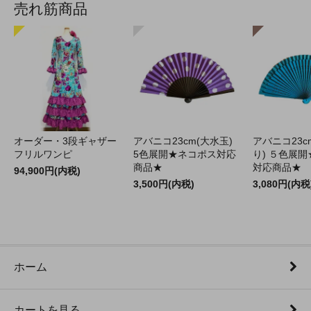
売れ筋商品
オーダー・3段ギャザー
アバニコ23cm(大水玉)
アバニコ23c
フリルワンピ
5色展開★ネコポス対応
り) ５色展
商品★
対応商品★
94,900円(内税)
3,500円(内税)
3,080円(内税
ホーム
カートを見る