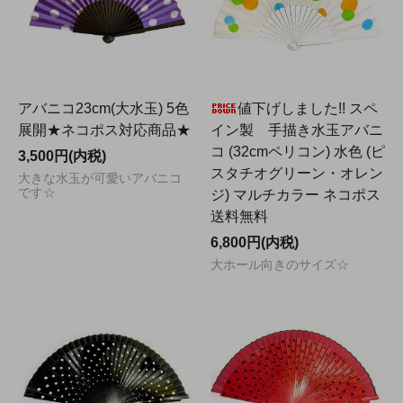
アバニコ23cm(大水玉) 5色
値下げしました!! スペ
展開★ネコポス対応商品★
イン製 手描き水玉アバニ
コ (32cmペリコン) 水色 (ピ
3,500円(内税)
スタチオグリーン・オレン
大きな水玉が可愛いアバニコ
です☆
ジ) マルチカラー ネコポス
送料無料
6,800円(内税)
大ホール向きのサイズ☆