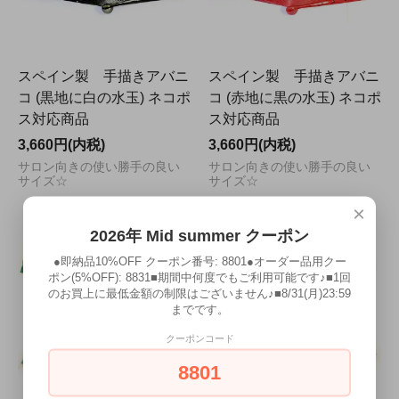
スペイン製 手描きアバニ
スペイン製 手描きアバニ
コ (黒地に白の水玉) ネコポ
コ (赤地に黒の水玉) ネコポ
ス対応商品
ス対応商品
3,660円(内税)
3,660円(内税)
サロン向きの使い勝手の良い
サロン向きの使い勝手の良い
サイズ☆
サイズ☆
×
2026年 Mid summer クーポン
●即納品10%OFF クーポン番号: 8801●オーダー品用クー
ポン(5%OFF): 8831■期間中何度でもご利用可能です♪■1回
のお買上に最低金額の制限はございません♪■8/31(月)23:59
までです。
クーポンコード
8801