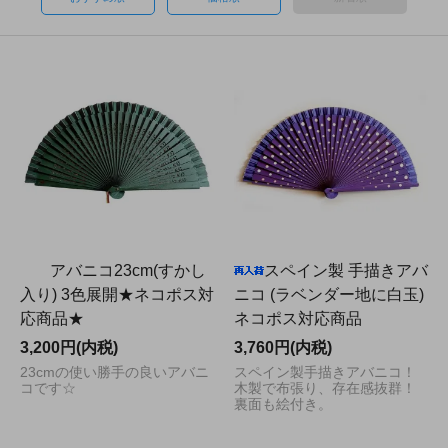
アバニコ23cm(すかし
スペイン製 手描きアバ
入り) 3色展開★ネコポス対
ニコ (ラベンダー地に白玉)
応商品★
ネコポス対応商品
3,200円(内税)
3,760円(内税)
23cmの使い勝手の良いアバニ
スペイン製手描きアバニコ！
コです☆
木製で布張り、存在感抜群！
裏面も絵付き。