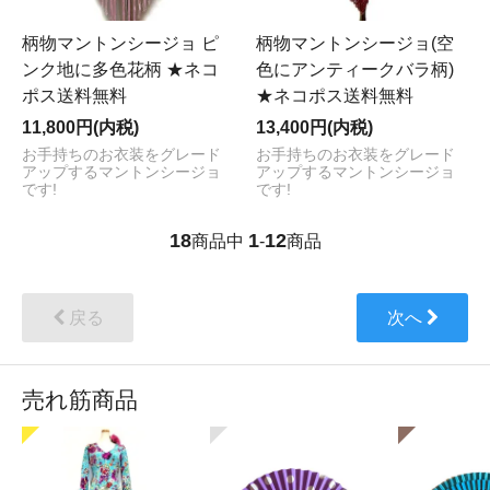
柄物マントンシージョ ピ
柄物マントンシージョ(空
ンク地に多色花柄 ★ネコ
色にアンティークバラ柄)
ポス送料無料
★ネコポス送料無料
11,800円(内税)
13,400円(内税)
お手持ちのお衣装をグレード
お手持ちのお衣装をグレード
アップするマントンシージョ
アップするマントンシージョ
です!
です!
18
1
12
商品中
-
商品
戻る
次へ
売れ筋商品