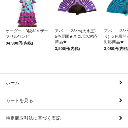
オーダー・3段ギャザー
アバニコ23cm(大水玉)
アバニコ23c
フリルワンピ
5色展開★ネコポス対応
り) ５色展
商品★
対応商品★
94,900円(内税)
3,500円(内税)
3,080円(内税
ホーム
カートを見る
特定商取引法に基づく表記