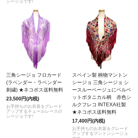
シージョです!
三角シージョ フロカード
スペイン製 柄物マントン
(ラベンダー・ラベンダー
シージョ 三角シージョ シ
刺繍) ★ネコポス送料無料
ースルーベージュにベルベ
ットボタニカル柄 赤色シ
23,500円(内税)
ルクフレコ INTEXA社製
お手持ちのお衣装をグレード
アップするチュールレースの
★ネコポス送料無料
シージョです!
17,400円(内税)
お手持ちのお衣装をグレード
アップするマントンシージョ