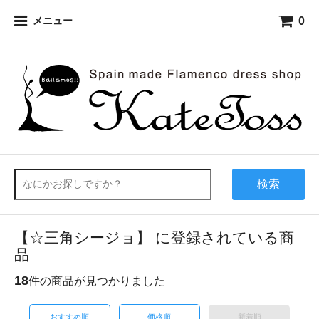
0
メニュー
検索
【☆三角シージョ】 に登録されている商
品
18
件の商品が見つかりました
おすすめ順
価格順
新着順