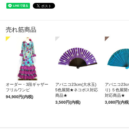
売れ筋商品
オーダー・3段ギャザー
アバニコ23cm(大水玉)
アバニコ23c
フリルワンピ
5色展開★ネコポス対応
り) ５色展
商品★
対応商品★
94,900円(内税)
3,500円(内税)
3,080円(内税