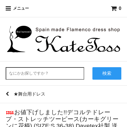
0
メニュー
検索
★舞台用ドレス
お値下げしました!!デコルテドレー
プ・ストレッチツーピース(カーキグリー
ンに花柄) (SIZE:S 36-38) Davetex社製 送