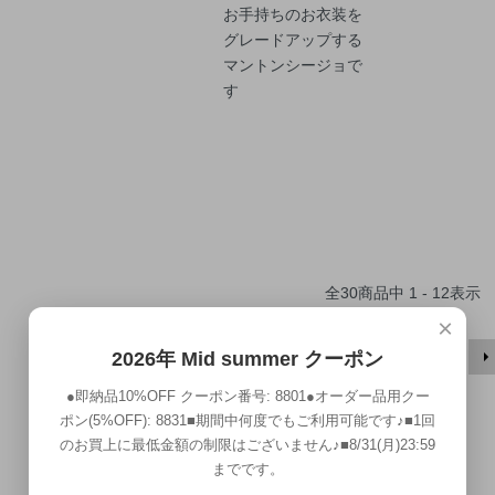
お手持ちのお衣装を
グレードアップする
マントンシージョで
す
全
30
商品中
1 - 12
表示
×
1
2
3
2026年 Mid summer クーポン
●即納品10%OFF クーポン番号: 8801●オーダー品用クー
ポン(5%OFF): 8831■期間中何度でもご利用可能です♪■1回
のお買上に最低金額の制限はございません♪■8/31(月)23:59
までです。