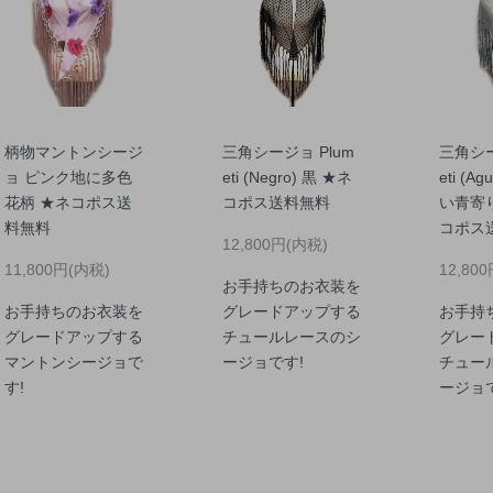
柄物マントンシージ
三角シージョ Plum
三角シー
ョ ピンク地に多色
eti (Negro) 黒 ★ネ
eti (Ag
花柄 ★ネコポス送
コポス送料無料
い青寄
料無料
コポス
12,800円(内税)
11,800円(内税)
12,80
お手持ちのお衣装を
お手持ちのお衣装を
グレードアップする
お手持
グレードアップする
チュールレースのシ
グレー
マントンシージョで
ージョです!
チュー
す!
ージョ