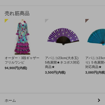
売れ筋商品
オーダー・3段ギャザー
アバニコ23cm(大水玉)
アバニコ23c
フリルワンピ
5色展開★ネコポス対応
り) ５色展
商品★
対応商品★
94,900円(内税)
3,500円(内税)
3,080円(内税
ホーム