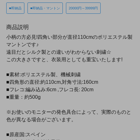
■即納品
■即納品・マントン
20000円～39999円
商品説明
小柄の方必見!四角い部分が直径110cmのポリエステル製
マントンです♪
遠目だとシルク製との違いがわからない刺繍☆
この大きさですと、衣装用としても重宝いたします!
■素材:ポリエステル製、機械刺繍
■四角形の直径:約110cm,対角寸法:160cm
■フレコ:編み込み:6cm ,フレコ長: 20cm
■重量：約500g
※お使いのモニターの発色具合によって、実際のものと
色が異なる場合がございます。
■原産国:スペイン