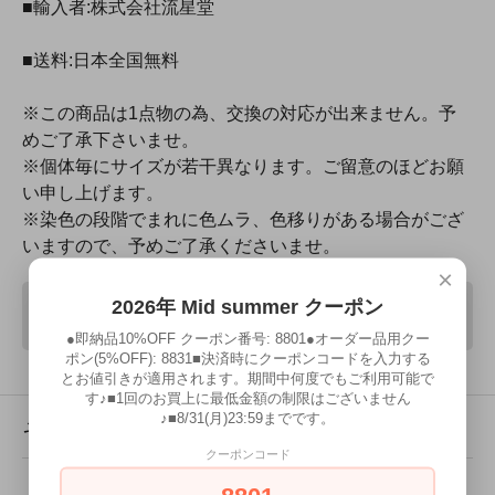
■輸入者:株式会社流星堂
■送料:日本全国無料
※この商品は1点物の為、交換の対応が出来ません。予
めご了承下さいませ。
※個体毎にサイズが若干異なります。ご留意のほどお願
い申し上げます。
※染色の段階でまれに色ムラ、色移りがある場合がござ
いますので、予めご了承くださいませ。
×
2026年 Mid summer クーポン
SOLD OUT
●即納品10%OFF クーポン番号: 8801●オーダー品用クー
ポン(5%OFF): 8831■決済時にクーポンコードを入力する
とお値引きが適用されます。期間中何度でもご利用可能で
す♪■1回のお買上に最低金額の制限はございません
♪■8/31(月)23:59までです。
その他の詳細情報
クーポンコード
販売価格
32,000円(内税)