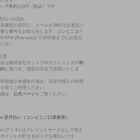
払い手数料は0円（税込）です。
支払いの流れ
注文確定の翌日に、メールとSMSでお支払い
必要な番号をお知らせします。コンビニまた
行ATM (Pay-easy) で10日後までにお支払
ください。
注意
代金は株式会社ネットプロテクションズの
利
規約
に基づき、指定の方法で請求いたしま
。
ご利用者が未成年の場合、法定代理人の利用
意を得てご利用ください。
詳細は、
公式ページ
をご覧ください。
one 翌月払い（コンビニ／口座振替）
one (アトネ) はクレジットカードなしで使え
、ポイントが貯まるおトクな後払いです。