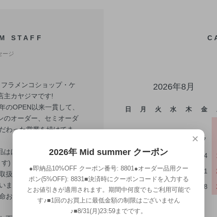
M STAFF
C
セージ
! フラメンコショップ・ケ
2026年8月
店主カヤジマです!
6年のOPEN以来一貫して、
日
月
火
水
木
金
ンのオーダー、セミオーダ
こだわった営業を続けてま
×
。
2
3
4
5
6
7
2026年 Mid summer クーポン
品はほぼ全てスペイン製で
9
10
11
12
13
14
す)
●即納品10%OFF クーポン番号: 8801●オーダー品用クー
16
17
18
19
20
21
取扱いですので、最初は
ポン(5%OFF): 8831■決済時にクーポンコードを入力する
いますが、お顔が見えな
23
24
25
26
27
28
とお値引きが適用されます。期間中何度でもご利用可能で
命お世話させて 頂いてお
す♪■1回のお買上に最低金額の制限はございません
30
31
♪■8/31(月)23:59までです。