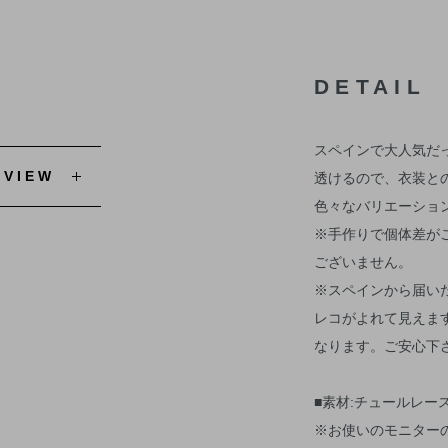
DETAIL
スペインで大人気だ
EVIEW
透けるので、衣装と
色々なバリエーショ
※手作りで個体差が
ございません。
※スペインから届い
レコがよれて見えま
なります。ご安心下
■素材:チュールレー
※お使いのモニター