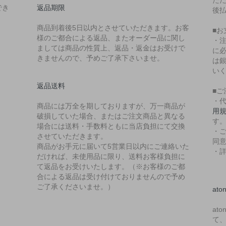
でき
返品期限
後
商品到着後5日以内とさせていただきます。お客
■お
様のご都合による返品、またオーダー品に関し
・
ましては商品の性質上、返品・返金はお受けで
に
きませんので、予めご了承下さいませ。
は銀
い
返品送料
■ご
・
商品には万全を期しておりますが、万一商品が
用
破損していた場合、またはご注文商品と異なる
す
場合には送料・手数料ともに当店負担にて交換
・
させていただきます。
同
商品がお手元に届いて5営業日以内にご連絡いた
・
だければ、未使用品に限り、送料お客様負担に
て返品をお受けいたします。（※お客様のご都
合による返品は受け付けておりませんので予め
ご了承くださいませ。）
at
at
て