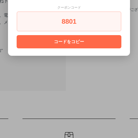
ね下さいませ、 どうぞ宜
赤:定休日、紫:臨時休業日
クーポンコード
※定休日でも発送が可能な場合がござ
、電話応対をすることが
せ。可能な限り急ぎます。
8801
メールまたはLINEにて
コードをコピー
"