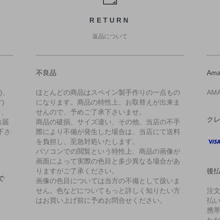
RETURN
返品について
不良品
Ama
)、
ほとんどの商品はスペイン製手作りの一点もの
AM
)
になります。商品の特性上、お取替えが出来ま
す。
せんので、予めご了承下さいませ。
ク
お届
商品の破損、サイズ違い、その他、当店の不手
下さ
際により不備が発生した場合は、当店にて送料
を負担し、至急対処いたします。
パソコンでの閲覧という特性上、商品の画像が
画面によって実際の色目と多少異なる場合があ
りますがご了承ください。
後払
で
画像の色目については当方の不備として扱いま
せん。色などについてもっと詳しく知りたい方
注
はお買い上げ前に予めお問合せください。
払
携
た