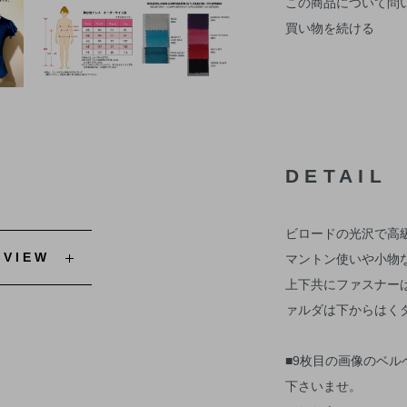
この商品について問
買い物を続ける
DETAIL
ビロードの光沢で高
EVIEW
マントン使いや小物
上下共にファスナー
ァルダは下からはく
■9枚目の画像のベ
下さいませ。