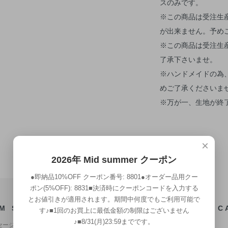
スのみです。
※この商品は受注生
が出来ません。予め
※この商品は受注生
了承下さいませ。
※ハンドメイドの為
めご了承くださいま
※万が一、生地が終
×
2026年 Mid summer クーポン
●即納品10%OFF クーポン番号: 8801●オーダー品用クー
ポン(5%OFF): 8831■決済時にクーポンコードを入力する
とお値引きが適用されます。期間中何度でもご利用可能で
M STAFF
C
す♪■1回のお買上に最低金額の制限はございません
♪■8/31(月)23:59までです。
セージ