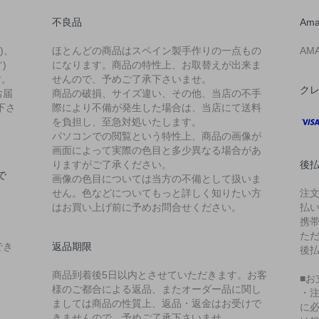
不良品
Ama
)、
ほとんどの商品はスペイン製手作りの一点もの
AM
)
になります。商品の特性上、お取替えが出来ま
す。
せんので、予めご了承下さいませ。
ク
お届
商品の破損、サイズ違い、その他、当店の不手
下さ
際により不備が発生した場合は、当店にて送料
を負担し、至急対処いたします。
パソコンでの閲覧という特性上、商品の画像が
画面によって実際の色目と多少異なる場合があ
りますがご了承ください。
後払
で
画像の色目については当方の不備として扱いま
せん。色などについてもっと詳しく知りたい方
注
はお買い上げ前に予めお問合せください。
払
携
た
でき
返品期限
後
商品到着後5日以内とさせていただきます。お客
■お
様のご都合による返品、またオーダー品に関し
・
ましては商品の性質上、返品・返金はお受けで
に
きませんので、予めご了承下さいませ。