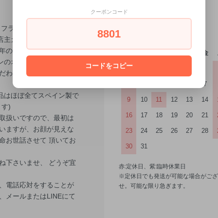
クーポンコード
! フラメンコショップ・ケ
2026年8月
8801
店主カヤジマです!
6年のOPEN以来一貫して、
日
月
火
水
木
金
ンのオーダー、セミオーダ
コードをコピー
こだわった営業を続けてま
。
2
3
4
5
6
7
品はほぼ全てスペイン製で
9
10
11
12
13
14
す)
16
17
18
19
20
21
取扱いですので、最初は
いますが、お顔が見えな
23
24
25
26
27
28
命お世話させて 頂いてお
30
31
ね下さいませ、 どうぞ宜
赤:定休日、紫:臨時休業日
※定休日でも発送が可能な場合がござ
、電話応対をすることが
せ。可能な限り急ぎます。
メールまたはLINEにて