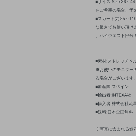
■サイズ:Size:3
をご希望の場合、予
■スカート丈:85～1
な長さでお使い頂けま
、ハイウエスト部分:約
■素材:ストレッチベ
※お使いのモニター
る場合がございま
■原産国:スペイン
■輸出者:INTEXA社
■輸入者:株式会社流
■送料:日本全国無料
※写真に含まれる造