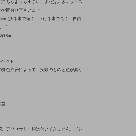
6～44 (こちらよりも小さい、または大きいサイズ
めお問合せ下さいませ)
10cm (折る事で短く、下げる事で長く、自由
す)
16cm
ルベット
の発色具合によって、実際のものと色が異な
す。
星堂
花、アクセサリー類は付いてきません。ドレ