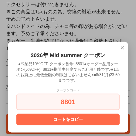
アクセサリーは付いてきません。
※この商品は1点ものの為、交換の対応が出来ません。
予めご了承下さいませ。
※ハンドメイドの為、チャコ等の印がある場合がござい
ます。予めご了承くださいませ。
※万が一、生地が終了になった場合はご容赦下さいま
×
せ。
2026年 Mid summer クーポン
個数
●即納品10%OFF クーポン番号: 8801●オーダー品用クー
ポン(5%OFF): 8831■期間中何度でもご利用可能です♪■1回
点
のお買上に最低金額の制限はございません♪■8/31(月)23:59
までです。
丈詰めいたしますか?(+6600円)
クーポンコード
8801
コードをコピー
カートに入れる