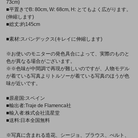
73cm)
■平置きでB: 80cm, W: 68cm, H: とてもよく広がります。
(伸縮します)
■総丈:約145cm
■素材:スパンデックス(キレイに伸縮します)
※お使いのモニターの発色具合によって、実際のものと
色が異なる場合がございます。
※※色味が中間調で再現が難しいのですが、人物モデル
が着ている写真よりトルソーが着ている写真のほうが色
味が近いです。
■原産国:スペイン
■輸出者:Traje de Flamenca社
■輸入者:株式会社流星堂
■送料:日本全国無料
※写真に含まれる造花、シージョ、ブラウス、べルト、