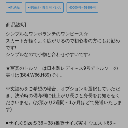
■即納品
■即納品・舞台用ドレス
40000円～59999円
商品説明
シンプルなワンボランテのワンピース☆
スカートが軽くよく広がりるので初心者の方にもお勧め
です!
シンプルなので小物と合わせやすいです♪
★写真のトルソーは日本製レディ－ス9号でトルソーの
実寸は(B84,W66,H89)です。
※丈詰めをご希望の場合、オプションを選択していただ
き、決済時の備考欄に仕上がり長さと身長をお知らせく
ださいませ。(お預かり2週間～1か月ほどで発送いたしま
す)
■サイズ:Size:S 36～38 (推奨サイズ実寸:ウエスト63～