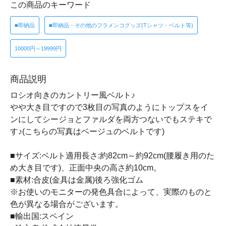
この商品のキーワード
■即納品
■即納品・その他のフラメンコグッズ(Tシャツ・ベルト等)
10000円～19999円
商品説明
ロシオ向きのカントリー風ベルト♪
やや大き目ですので3枚目の写真のようにトップスをイ
ンにしてシージョとファルダを両方つないでもステキで
す♪(こちらの写真はベージュのベルトです)
■サイズ:ベルト適用長さ:約82cm～約92cm(腰履き用のた
め大き目です)、正面中央の高さ約10cm。
■素材:合皮(金具は金属)後ろ強化ゴム
※お使いのモニターの発色具合によって、実際のものと
色が異なる場合がございます。
■輸出国:スペイン