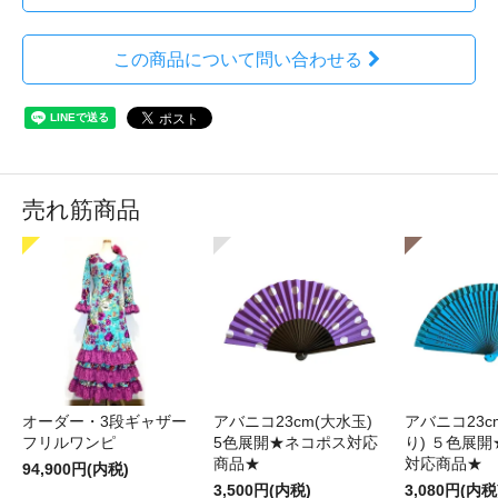
この商品について問い合わせる
売れ筋商品
オーダー・3段ギャザー
アバニコ23cm(大水玉)
アバニコ23c
フリルワンピ
5色展開★ネコポス対応
り) ５色展
商品★
対応商品★
94,900円(内税)
3,500円(内税)
3,080円(内税