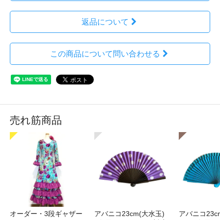
返品について
この商品について問い合わせる
売れ筋商品
オーダー・3段ギャザー
アバニコ23cm(大水玉)
アバニコ23c