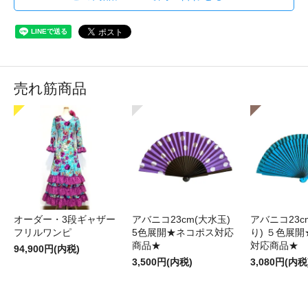
売れ筋商品
オーダー・3段ギャザー
アバニコ23cm(大水玉)
アバニコ23c
フリルワンピ
5色展開★ネコポス対応
り) ５色展
商品★
対応商品★
94,900円(内税)
3,500円(内税)
3,080円(内税