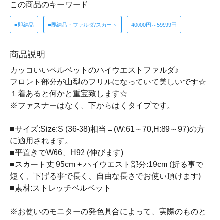
この商品のキーワード
■即納品
■即納品・ファルダ/スカート
40000円～59999円
商品説明
カッコいいベルベットのハイウエストファルダ♪
フロント部分が山型のフリルになっていて美しいです☆
１着あると何かと重宝致します☆
※ファスナーはなく、下からはくタイプです。
■サイズ:Size:S (36-38)相当→(W:61～70,H:89～97)の方
に適用されます。
■平置きでW66、H92 (伸びます)
■スカート丈:95cm + ハイウエスト部分:19cm (折る事で
短く、下げる事で長く、自由な長さでお使い頂けます)
■素材:ストレッチベルベット
※お使いのモニターの発色具合によって、実際のものと