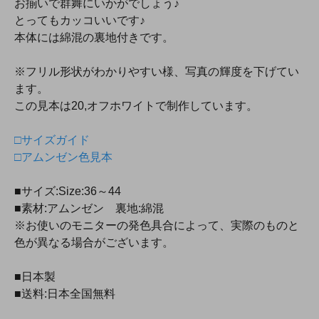
お揃いで群舞にいかがでしょう♪
とってもカッコいいです♪
本体には綿混の裏地付きです。
※フリル形状がわかりやすい様、写真の輝度を下げてい
ます。
この見本は20,オフホワイトで制作しています。
□サイズガイド
□アムンゼン色見本
■サイズ:Size:36～44
■素材:アムンゼン 裏地:綿混
※お使いのモニターの発色具合によって、実際のものと
色が異なる場合がございます。
■日本製
■送料:日本全国無料