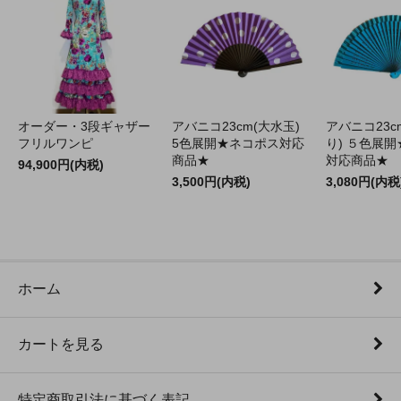
オーダー・3段ギャザー
アバニコ23cm(大水玉)
アバニコ23c
フリルワンピ
5色展開★ネコポス対応
り) ５色展
商品★
対応商品★
94,900円(内税)
3,500円(内税)
3,080円(内税
ホーム
カートを見る
特定商取引法に基づく表記