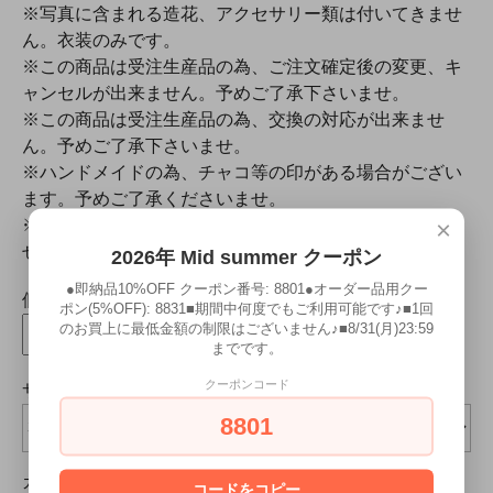
※写真に含まれる造花、アクセサリー類は付いてきませ
ん。衣装のみです。
※この商品は受注生産品の為、ご注文確定後の変更、キ
ャンセルが出来ません。予めご了承下さいませ。
※この商品は受注生産品の為、交換の対応が出来ませ
ん。予めご了承下さいませ。
※ハンドメイドの為、チャコ等の印がある場合がござい
ます。予めご了承くださいませ。
×
※万が一、生地が終了になった場合はご容赦下さいま
せ。
2026年 Mid summer クーポン
●即納品10%OFF クーポン番号: 8801●オーダー品用クー
個数
ポン(5%OFF): 8831■期間中何度でもご利用可能です♪■1回
のお買上に最低金額の制限はございません♪■8/31(月)23:59
点
までです。
クーポンコード
サイズ
8801
カラー
コードをコピー