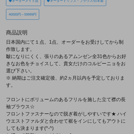
◆オーダーメイド品
◆オーダートップス・ブラウス/日本製
40000円～59999円
商品説明
日本国内にて１点、1点、オーダーをお受けしてから制
作致します。
皺になりにくく、張りのあるアムンゼン全31色からお好
きなお色をチョイスして、貴女だけのコルピーニョをお
選び下さい。
※ 納期はご注文確定後、約2ヵ月以内を予定しておりま
す。
フロントにボリュームのあるフリルを施した立て襟の長
袖ブラウス☆
フロントファスナーなので脱ぎ着がしやすいです★ ハイ
ウエストファルダと合わせて裾をインにしてもアウトに
しても決まります(^-^)