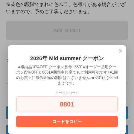
※染色の段階でまれに色ムラ、色移りがある場合がござ
いますので、予めご了承くださいませ。
SOLD OUT
×
2026年 Mid summer クーポン
その他の詳細情報
●即納品10%OFF クーポン番号: 8801●オーダー品用クー
ポン(5%OFF): 8831■期間中何度でもご利用可能です♪■1回
販売価格
3,400円(内税)
のお買上に最低金額の制限はございません♪■8/31(月)23:59
までです。
型番
flor_48
クーポンコード
8801
レビューを見る(0件)
コードをコピー
レビューを投稿