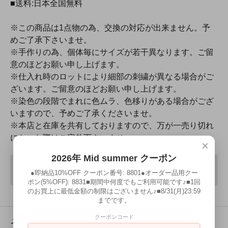
■送料:日本全国無料
※この商品は1点物の為、交換の対応が出来ません。予
めご了承下さいませ。
※手作りの為、個体毎にサイズが若干異なります。ご留
意のほどお願い申し上げます。
※仕入れ時のロットにより細部の刺繍が異なる場合がご
ざいます。ご留意のほどお願い申し上げます。
※染色の段階でまれに色ムラ、色移りがある場合がござ
いますので、予めご了承くださいませ。
※本店と在庫を共有しておりますので、万が一売り切れ
になった際はご容赦下さいませ。
×
2026年 Mid summer クーポン
SOLD OUT
●即納品10%OFF クーポン番号: 8801●オーダー品用クー
ポン(5%OFF): 8831■期間中何度でもご利用可能です♪■1回
のお買上に最低金額の制限はございません♪■8/31(月)23:59
までです。
クーポンコード
その他の詳細情報