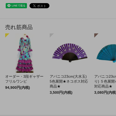
売れ筋商品
オーダー・3段ギャザー
アバニコ23cm(大水玉)
アバニコ23c
フリルワンピ
5色展開★ネコポス対応
り) ５色展
商品★
対応商品★
94,900円(内税)
3,500円(内税)
3,080円(内税