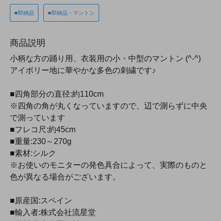
■即納品
■即納品・マントン
商品説明
小柄な方の踊り用、衣装用の小・中型のマントン (^-^)
アイボリー地に華やかな多色の刺繍です♪
■四角部分の直径:約110cm
※四角の角が丸くなっていますので、辺で測らずに中央
で測っています
■フレコ尺:約45cm
■重量:230～270g
■素材:シルク
※お使いのモニターの発色具合によって、実際のものと
色が異なる場合がございます。
■原産国:スペイン
■輸入者:株式会社流星堂