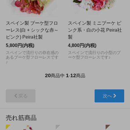
スペイン製 ブーケ型フロ
スペイン製 ミニブーケ ピ
ーレス(白 + シックな赤～
ンク系・白の小花 Peira社
ピンク) Peira社製
製
5,800円(内税)
4,800円(内税)
スペインで流行りの存在感の
スペインで流行りの小型のブ
あるブーケ型フローレスです
ーケ型フローレスです♪
♪
20
1
12
商品中
-
商品
戻る
次へ
売れ筋商品