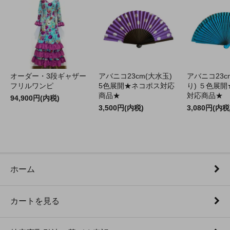
オーダー・3段ギャザー
アバニコ23cm(大水玉)
アバニコ23c
フリルワンピ
5色展開★ネコポス対応
り) ５色展
商品★
対応商品★
94,900円(内税)
3,500円(内税)
3,080円(内税
ホーム
カートを見る