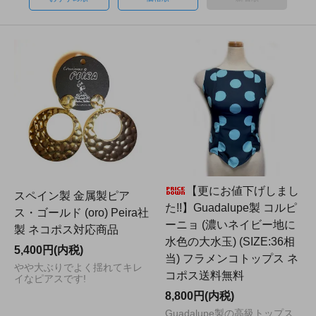
【更にお値下げしまし
スペイン製 金属製ピア
た!!】Guadalupe製 コルピ
ス・ゴールド (oro) Peira社
ーニョ (濃いネイビー地に
製 ネコポス対応商品
水色の大水玉) (SIZE:36相
5,400円(内税)
当) フラメンコトップス ネ
やや大ぶりでよく揺れてキレ
コポス送料無料
イなピアスです!
8,800円(内税)
Guadalupe製の高級トップス