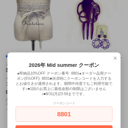
カマーバンド (ベージ
スペイン製ペイネタピアス
×
ュ) Trajes de Flamenca社
セット・紫 Peira社製 ネコ
2026年 Mid summer クーポン
製 ネコポス送料無料 フラ
ポス対応商品
●即納品10%OFF クーポン番号: 8801●オーダー品用クー
メンコ ベルト シントゥロ
6,380円(内税)
ポン(5%OFF): 8831■決済時にクーポンコードを入力する
とお値引きが適用されます。期間中何度でもご利用可能で
ン ファヒィン
周りに差を付けるペイネタと
す♪■1回のお買上に最低金額の制限はございません
ピアスのセットです!
9,500円(内税)
♪■8/31(月)23:59までです。
お手持ちのツーピースがグッ
クーポンコード
とグレードアップする優れモ
ノです!
8801