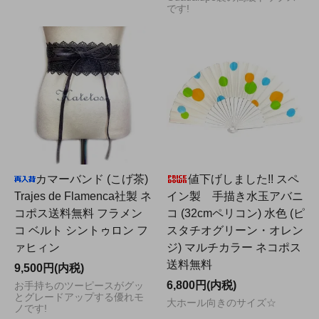
です!
カマーバンド (こげ茶)
値下げしました!! スペ
Trajes de Flamenca社製 ネ
イン製 手描き水玉アバニ
コポス送料無料 フラメン
コ (32cmペリコン) 水色 (ピ
コ ベルト シントゥロン フ
スタチオグリーン・オレン
ァヒィン
ジ) マルチカラー ネコポス
送料無料
9,500円(内税)
6,800円(内税)
お手持ちのツーピースがグッ
とグレードアップする優れモ
大ホール向きのサイズ☆
ノです!